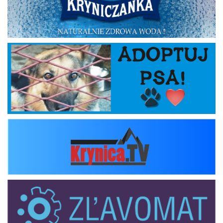
Adoptuj psa
krynica_tv
zlavomat