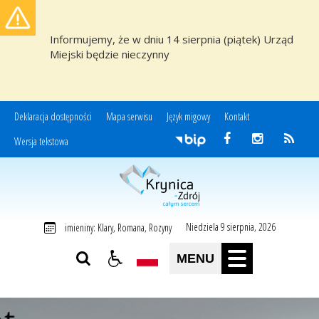
Informujemy, że w dniu 14 sierpnia (piątek) Urząd
Miejski będzie nieczynny
Deklaracja dostępności
Mapa serwisu
Język migowy
Kontakt
Wersja tekstowa
Miasto i Gmina Uzdrowiskowa Krynica-Zdrój
Niedziela 9 sierpnia, 2026
imieniny: Klary, Romana, Rozyny
MENU