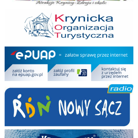
KOT
Epuap
RDN
Kryniczanka