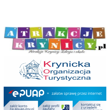
Atrakcje Krynicy
KOT
Epuap