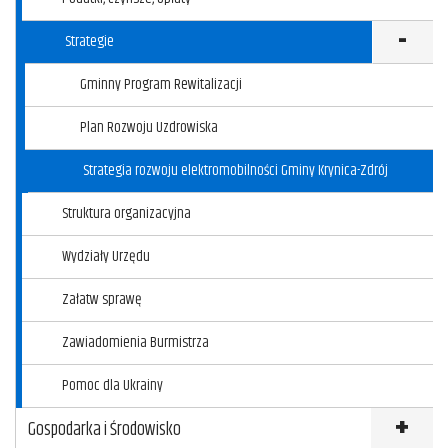
Strategie
Klikni
Gminny Program Rewitalizacji
Plan Rozwoju Uzdrowiska
Strategia rozwoju elektromobilności Gminy Krynica-Zdrój
Struktura organizacyjna
Wydziały Urzędu
Załatw sprawę
Zawiadomienia Burmistrza
Pomoc dla Ukrainy
Gospodarka i Środowisko