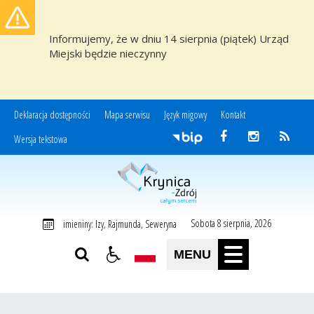
Informujemy, że w dniu 14 sierpnia (piątek) Urząd
Miejski będzie nieczynny
Deklaracja dostępności
Mapa serwisu
Język migowy
Kontakt
Wersja tekstowa
Miasto i Gmina Uzdrowiskowa Krynica-Zdrój
Sobota 8 sierpnia, 2026
imieniny: Izy, Rajmunda, Seweryna
MENU