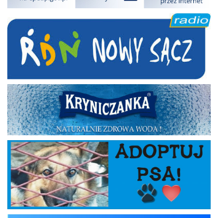
RDN
Kryniczanka
Adoptuj psa
krynica_tv