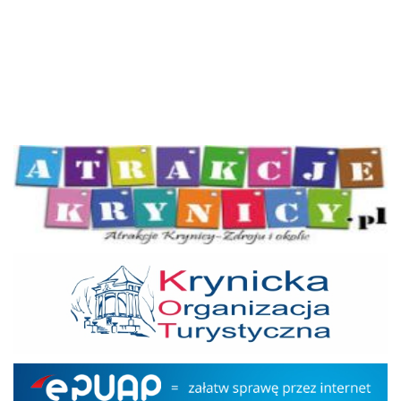
Atrakcje Krynicy
KOT
Epuap