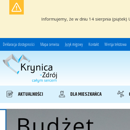
Informujemy, że w dniu 14 sierpnia (piątek) 
Deklaracja dostępności
Mapa serwisu
Język migowy
Kontakt
Wersja tekstowa
Miasto i Gmina Uzdrowiskowa Krynica-Zdrój
AKTUALNOŚCI
DLA MIESZKAŃCA