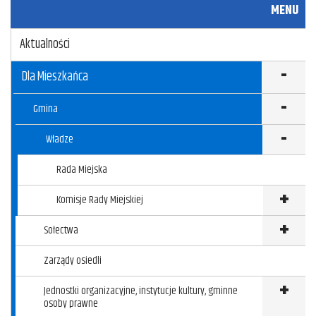
MENU
Aktualności
Dla Mieszkańca
Gmina
Władze
Klikni
Rada Miejska
Komisje Rady Miejskiej
Kliknij
Sołectwa
Klikni
Zarządy osiedli
Jednostki organizacyjne, instytucje kultury, gminne
Kliknij
osoby prawne