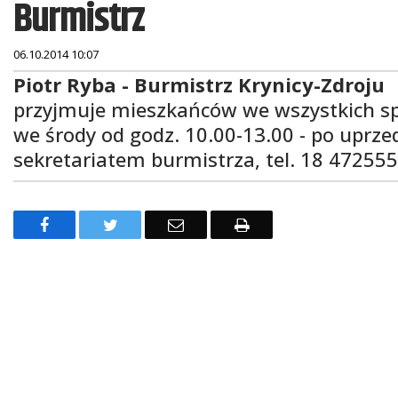
Burmistrz
06.10.2014 10:07
Treść
Piotr Ryba - Burmistrz Krynicy-Zdroju
przyjmuje mieszkańców we wszystkich sp
we środy od godz. 10.00-13.00 - po uprz
sekretariatem burmistrza, tel. 18 47255
F
T
E
D
a
w
m
r
c
i
a
u
e
t
i
k
b
t
l
u
o
e
j
o
r