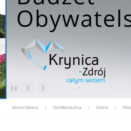
❚❚
Poprzedni Element
Następny Element
Strona Główna
Dla Mieszkańca
Gmina
Wła