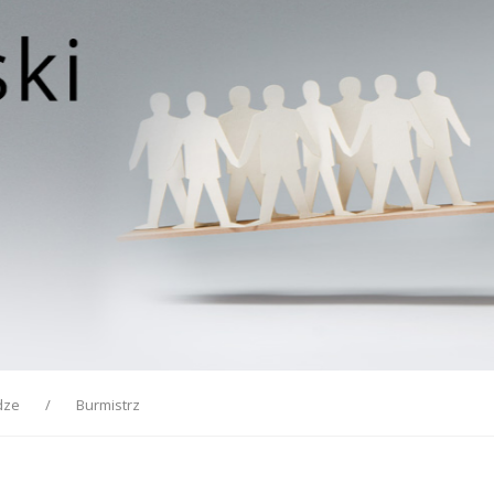
dze
Burmistrz