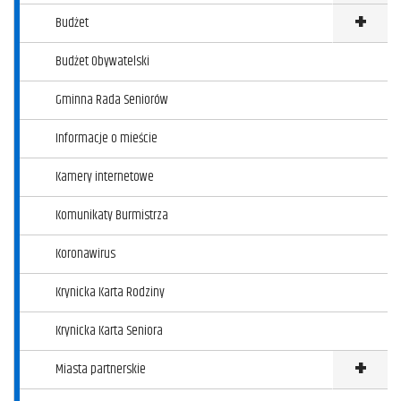
Budżet
Klikni
Budżet Obywatelski
Gminna Rada Seniorów
Informacje o mieście
Kamery internetowe
Komunikaty Burmistrza
Koronawirus
Krynicka Karta Rodziny
Krynicka Karta Seniora
Miasta partnerskie
Kliknij