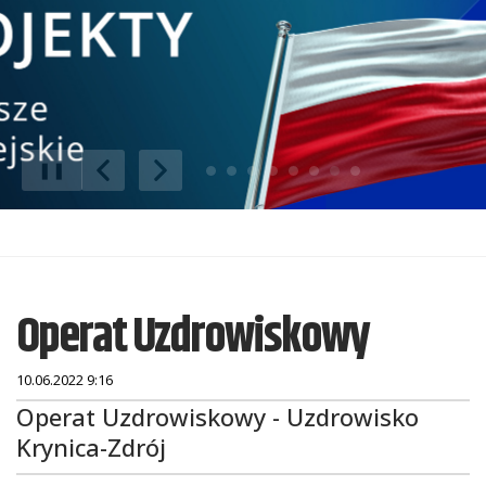
❚❚
Poprzedni Element
Następny Element
Operat Uzdrowiskowy
10.06.2022 9:16
Treść
Operat Uzdrowiskowy - Uzdrowisko
Krynica-Zdrój