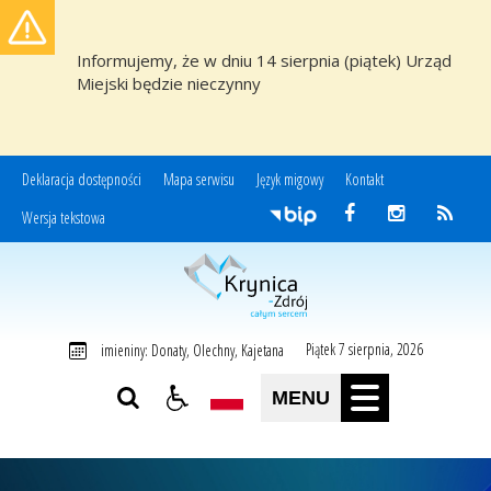
Informujemy, że w dniu 14 sierpnia (piątek) Urząd
Miejski będzie nieczynny
Deklaracja dostępności
Mapa serwisu
Język migowy
Kontakt
Wersja tekstowa
Miasto i Gmina Uzdrowiskowa Krynica-Zdrój
Piątek 7 sierpnia, 2026
imieniny: Donaty, Olechny, Kajetana
MENU