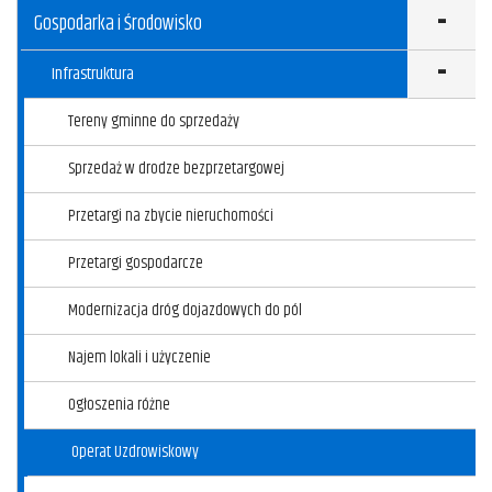
Gospodarka i Środowisko
k
Infrastruktura
Tereny gminne do sprzedaży
Sprzedaż w drodze bezprzetargowej
Przetargi na zbycie nieruchomości
Przetargi gospodarcze
Modernizacja dróg dojazdowych do pól
Najem lokali i użyczenie
Ogłoszenia różne
Operat Uzdrowiskowy