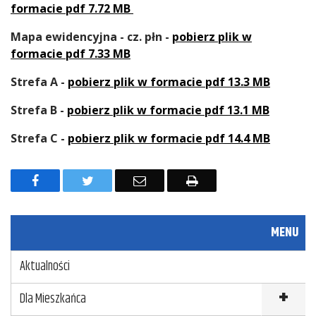
formacie pdf 7.72 MB
Mapa ewidencyjna - cz. płn -
pobierz plik w
formacie pdf 7.33 MB
Strefa A -
pobierz plik w formacie pdf 13.3 MB
Strefa B -
pobierz plik w formacie pdf 13.1 MB
Strefa C -
pobierz plik w formacie pdf 14.4 MB
F
T
E
D
a
w
m
r
c
i
a
u
MENU
e
t
i
k
Aktualności
b
t
l
u
o
e
j
Dla Mieszkańca
o
r