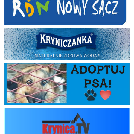
Kryniczanka
Adoptuj psa
krynica_tv