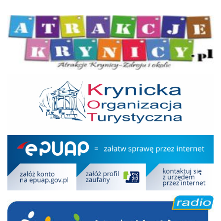
Atrakcje Krynicy
KOT
Epuap
RDN