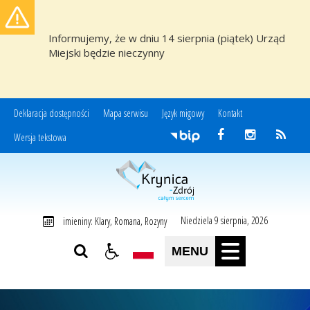
Informujemy, że w dniu 14 sierpnia (piątek) Urząd
Miejski będzie nieczynny
Deklaracja dostępności
Mapa serwisu
Język migowy
Kontakt
Wersja tekstowa
Miasto i Gmina Uzdrowiskowa Krynica-Zdrój
Niedziela 9 sierpnia, 2026
imieniny: Klary, Romana, Rozyny
MENU