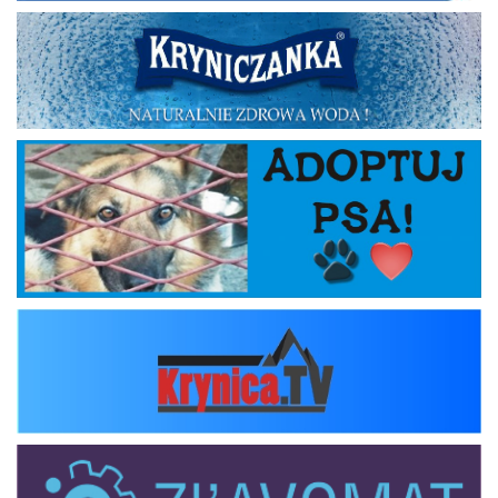
Kryniczanka
Adoptuj psa
krynica_tv
zlavomat