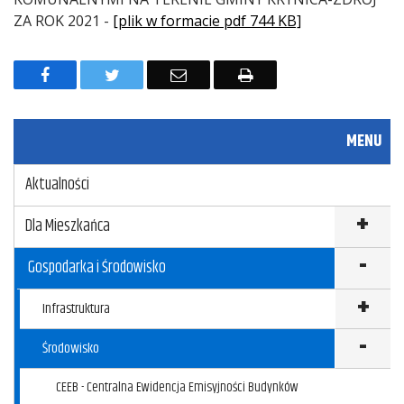
ZA ROK 2021 -
[plik w formacie pdf 744 KB]
F
T
E
D
a
w
m
r
c
i
a
u
MENU
e
t
i
k
Aktualności
b
t
l
u
o
e
j
Dla Mieszkańca
o
r
Gospodarka i Środowisko
k
Infrastruktura
Środowisko
CEEB - Centralna Ewidencja Emisyjności Budynków