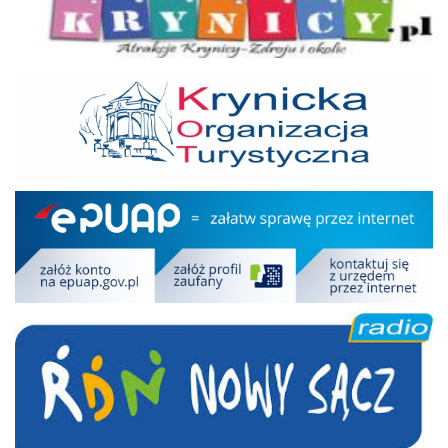
KOT
Epuap
RDN