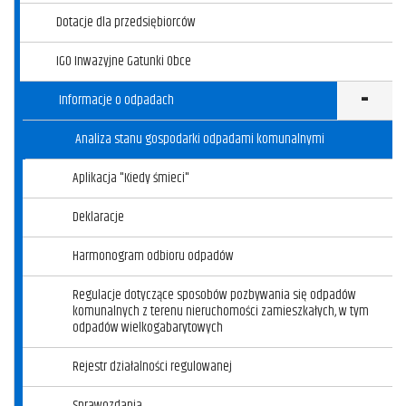
Dotacje dla przedsiębiorców
IGO Inwazyjne Gatunki Obce
Informacje o odpadach
Klikni
Analiza stanu gospodarki odpadami komunalnymi
Aplikacja "Kiedy śmieci"
Deklaracje
Harmonogram odbioru odpadów
Regulacje dotyczące sposobów pozbywania się odpadów
komunalnych z terenu nieruchomości zamieszkałych, w tym
odpadów wielkogabarytowych
Rejestr działalności regulowanej
Sprawozdania