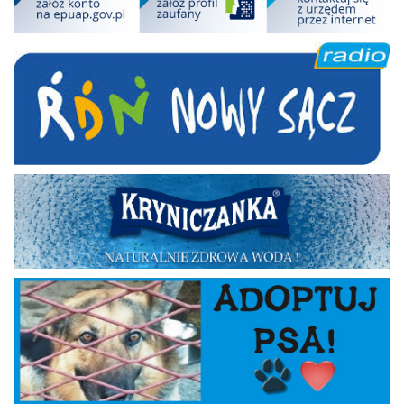
RDN
Kryniczanka
Adoptuj psa