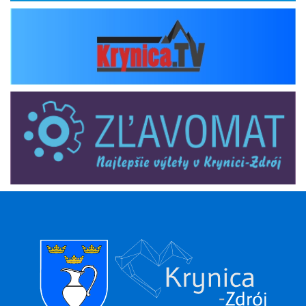
krynica_tv
zlavomat