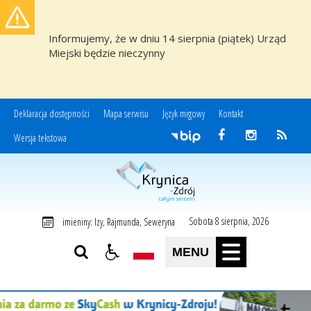
Informujemy, że w dniu 14 sierpnia (piątek) Urząd
Miejski będzie nieczynny
Deklaracja dostępności
Mapa serwisu
Język migowy
Kontakt
Wersja tekstowa
Miasto i Gmina Uzdrowiskowa Krynica-Zdrój
Sobota 8 sierpnia, 2026
imieniny: Izy, Rajmunda, Seweryna
MENU