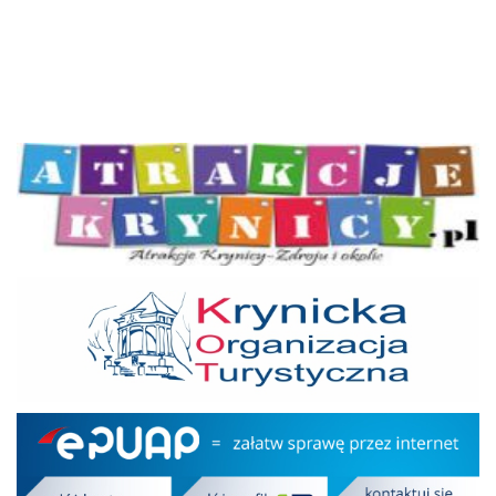
Atrakcje Krynicy
KOT
Epuap