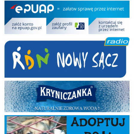
Epuap
RDN
Kryniczanka
Adoptuj psa