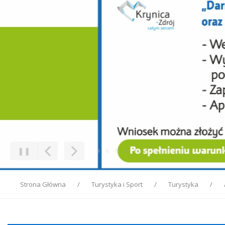
❚❚
Poprzedni Element
Następny Element
Strona Główna
Turystyka i Sport
Turystyka