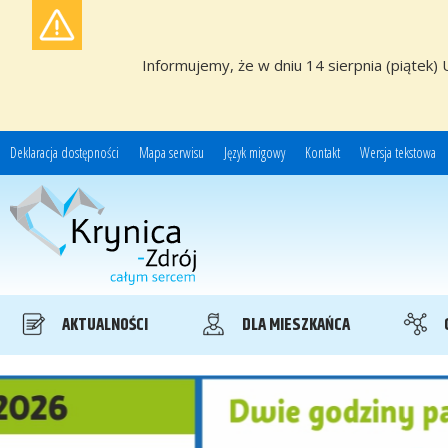
Informujemy, że w dniu 14 sierpnia (piątek) 
Deklaracja dostępności
Mapa serwisu
Język migowy
Kontakt
Wersja tekstowa
Miasto i Gmina Uzdrowiskowa Krynica-Zdrój
AKTUALNOŚCI
DLA MIESZKAŃCA