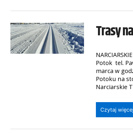
Trasy n
NARCIARSKIE
Potok tel. P
marca w godz
Potoku na st
Narciarskie 
Czytaj więcej