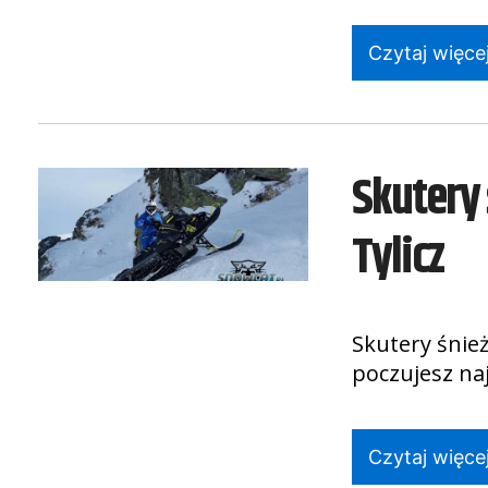
Czytaj więcej
Skutery 
Tylicz
Skutery śnież
poczujesz na
Czytaj więcej