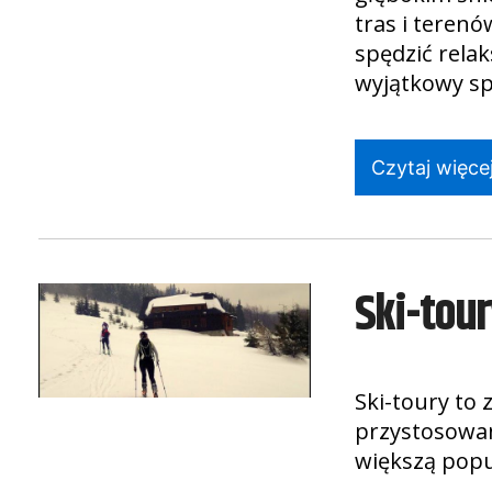
tras i teren
spędzić rela
wyjątkowy sp
Czytaj więcej
Ski-tou
Ski-toury to 
przystosowan
większą popu