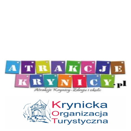
Atrakcje Krynicy
KOT