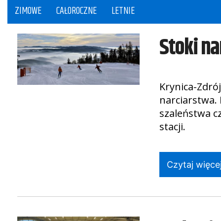
ZIMOWE
CAŁOROCZNE
LETNIE
Stoki na
Krynica-Zdró
narciarstwa.
szaleństwa c
stacji.
Czytaj więcej