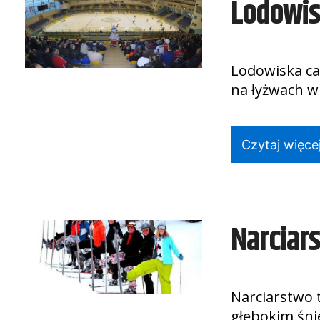
Lodowi
Lodowiska ca
na łyżwach w 
Czytaj więcej
Narciar
Narciarstwo 
głębokim śn