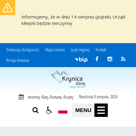
Informujemy, że w dniu 14 sierpnia (piątek) Urząd
Miejski będzie nieczynny
Deklaracja dostępności
Mapa serwisu
Język migowy
Kontakt
Wersja tekstowa
Miasto i Gmina Uzdrowiskowa Krynica-Zdrój
Niedziela 9 sierpnia, 2026
imieniny: Klary, Romana, Rozyny
MENU