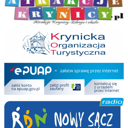
KOT
Epuap
RDN