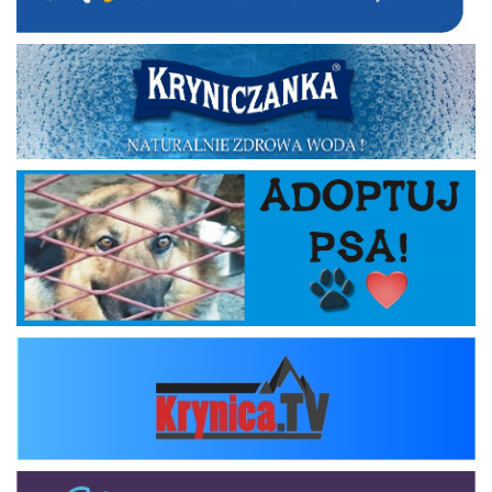
Kryniczanka
Adoptuj psa
krynica_tv
zlavomat