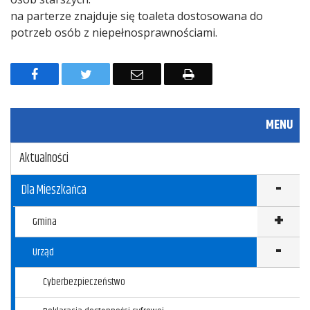
na parterze znajduje się toaleta dostosowana do
potrzeb osób z niepełnosprawnościami.
F
T
E
D
a
w
m
r
c
i
a
u
MENU
e
t
i
k
Aktualności
b
t
l
u
o
e
j
Dla Mieszkańca
o
r
Gmina
k
Urząd
Cyberbezpieczeństwo