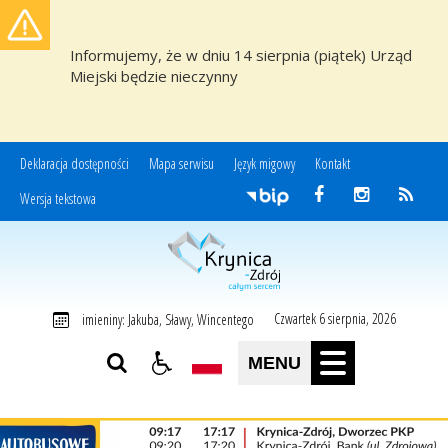
Informujemy, że w dniu 14 sierpnia (piątek) Urząd
Miejski będzie nieczynny
Deklaracja dostępności
Mapa serwisu
Język migowy
Kontakt
Wersja tekstowa
Miasto i Gmina Uzdrowiskowa Krynica-Zdrój
Czwartek 6 sierpnia, 2026
imieniny: Jakuba, Sławy, Wincentego
MENU