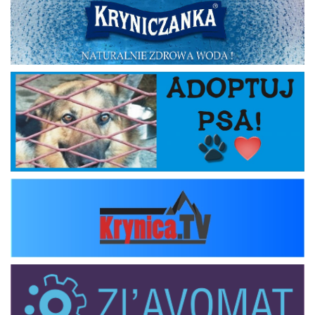
Adoptuj psa
krynica_tv
zlavomat