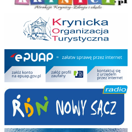
KOT
Epuap
RDN
Kryniczanka