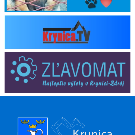
krynica_tv
zlavomat