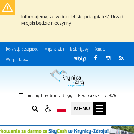
Informujemy, że w dniu 14 sierpnia (piątek) Urząd
Miejski będzie nieczynny
Deklaracja dostępności
Mapa serwisu
Język migowy
Kontakt
Wersja tekstowa
Miasto i Gmina Uzdrowiskowa Krynica-Zdrój
Niedziela 9 sierpnia, 2026
imieniny: Klary, Romana, Rozyny
MENU