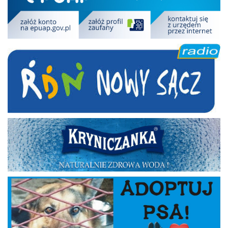
RDN
Kryniczanka
Adoptuj psa