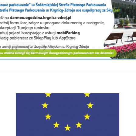
❚❚
Poprzedni Element
Następny Element