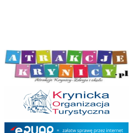
Atrakcje Krynicy
KOT
Epuap