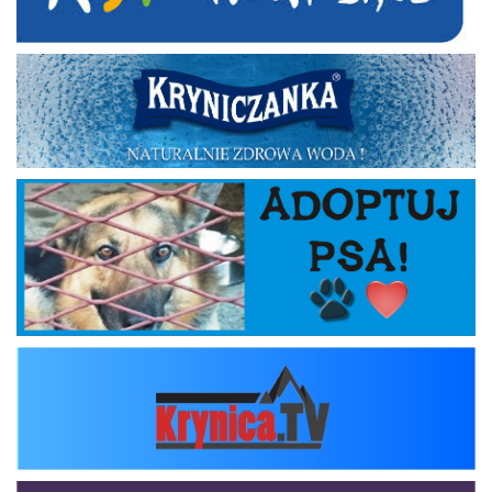
Kryniczanka
Adoptuj psa
krynica_tv
zlavomat