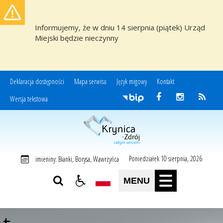
Informujemy, że w dniu 14 sierpnia (piątek) Urząd
Miejski będzie nieczynny
Deklaracja dostępności
Mapa serwisu
Język migowy
Kontakt
Wersja tekstowa
Miasto i Gmina Uzdrowiskowa Krynica-Zdrój
Poniedziałek 10 sierpnia, 2026
imieniny: Bianki, Borysa, Wawrzyńca
MENU