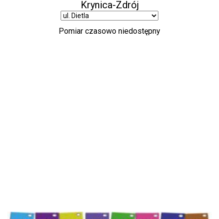
Atrakcje Krynicy