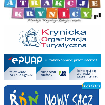
KOT
Epuap
RDN