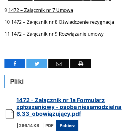
9
1472 – Załącznik nr 7 Umowa
10
1472 – Załącznik nr 8 Oświadczenie rezygnacja
11
1472 – Załącznik nr 9 Rozwiązanie umowy
F
T
E
D
a
w
m
r
Pliki
c
i
a
u
e
t
i
k
1472 - Załącznik nr 1a Formularz
b
t
l
u
zgłoszeniowy - osoba niesamodzielna
o
e
j
6.33_obowiązujący.pdf
o
r
266.14 KB
Pobierz
k