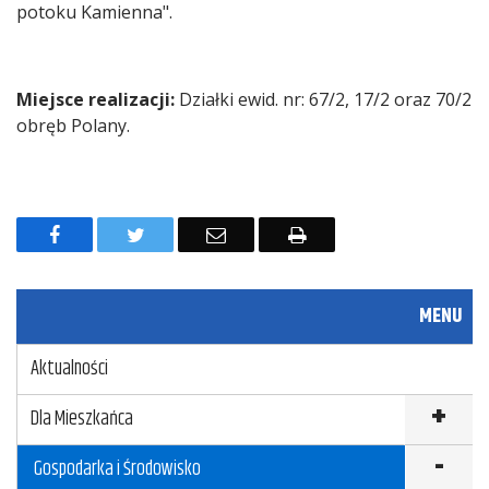
potoku Kamienna".
Miejsce realizacji:
Działki ewid. nr: 67/2, 17/2 oraz 70/2
obręb Polany.
F
T
E
D
a
w
m
r
c
i
a
u
MENU
e
t
i
k
Aktualności
b
t
l
u
o
e
j
Dla Mieszkańca
o
r
Gospodarka i Środowisko
k