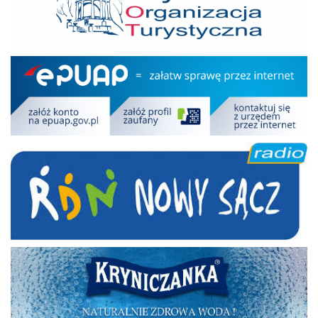
Epuap
RDN
Kryniczanka