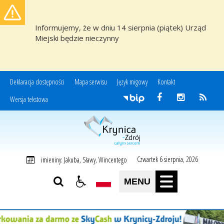
Informujemy, że w dniu 14 sierpnia (piątek) Urząd
Miejski będzie nieczynny
Deklaracja dostępności
Mapa serwisu
Język migowy
Kontakt
Wersja tekstowa
Miasto i Gmina Uzdrowiskowa Krynica-Zdrój
Czwartek 6 sierpnia, 2026
imieniny: Jakuba, Sławy, Wincentego
MENU