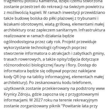
fragmentu potoku Kamienna, dzięki czemu stworzona
zostanie przestrzeń do rekreacji na świeżym powietrzu
z możliwością kąpieli. W ramach inwestycji przewidziano
także budowę boiska do piłki plażowej z trybunami i
leżakami obrotowymi, wiatą grillową, elementami małej
architektury oraz zapleczem sanitarnym. Infrastruktura
realizowane w ramach działania będzie
ogólnodostępna przez cały rok. Projekt przewiduje
wykorzystanie technologii cyfrowych poprzez
stworzenie informatora o atrakcjach i zabytkach gminy,
trasach rowerowych, a także opisy/zdjęcia dotyczące
różnorodności biologicznej fauny i flory. Dostęp do
informatora będzie się odbywał poprzez naklejane
kody QR (np na tablicy informacyjnej, elementach małej
architektury). Po zeskanowaniu kodu telefonem,
użytkownik zostanie przekierowany na podstrony www
Krynicy Zdroju, gdzie zapozna się z przygotowanymi
informacjami. W 2027 roku na terenie rekreacyjnym
zostanie zorganizowany piknik "Powitanie lata przy