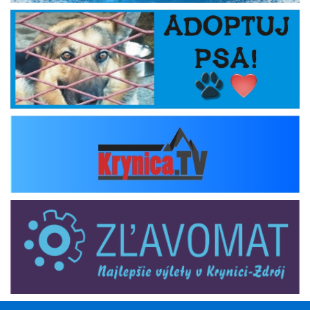
Adoptuj psa
krynica_tv
zlavomat