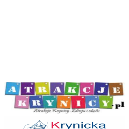
Atrakcje Krynicy
KOT