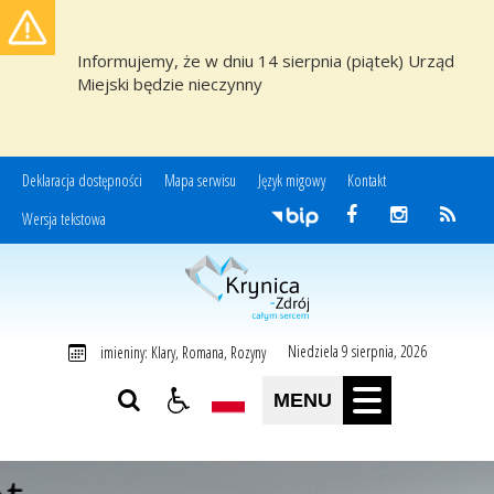
Informujemy, że w dniu 14 sierpnia (piątek) Urząd
Miejski będzie nieczynny
Deklaracja dostępności
Mapa serwisu
Język migowy
Kontakt
Wersja tekstowa
Miasto i Gmina Uzdrowiskowa Krynica-Zdrój
Niedziela 9 sierpnia, 2026
imieniny: Klary, Romana, Rozyny
MENU