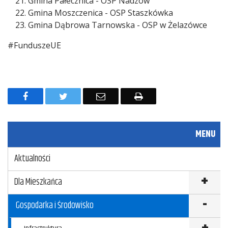
Gmina Pałecznica - OSP Nadzów
Gmina Moszczenica - OSP Staszkówka
Gmina Dąbrowa Tarnowska - OSP w Żelazówce
#FunduszeUE
F
T
E
D
a
w
m
r
c
i
a
u
MENU
e
t
i
k
Aktualności
b
t
l
u
o
e
j
Dla Mieszkańca
o
r
Gospodarka i Środowisko
k