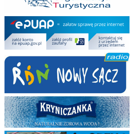
Epuap
RDN
Kryniczanka
Adoptuj psa