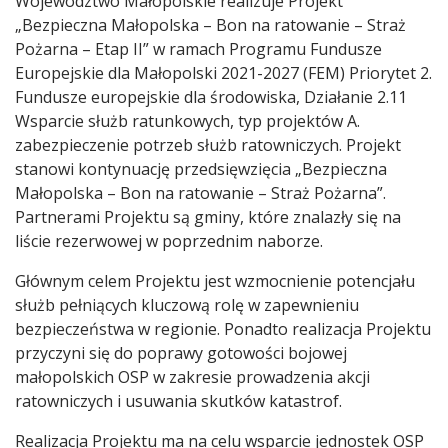
Treść
Województwo Małopolskie realizuje Projekt
„Bezpieczna Małopolska – Bon na ratowanie – Straż
Pożarna – Etap II” w ramach Programu Fundusze
Europejskie dla Małopolski 2021-2027 (FEM) Priorytet 2.
Fundusze europejskie dla środowiska, Działanie 2.11
Wsparcie służb ratunkowych, typ projektów A.
zabezpieczenie potrzeb służb ratowniczych. Projekt
stanowi kontynuację przedsięwzięcia „Bezpieczna
Małopolska – Bon na ratowanie – Straż Pożarna”.
Partnerami Projektu są gminy, które znalazły się na
liście rezerwowej w poprzednim naborze.
Głównym celem Projektu jest wzmocnienie potencjału
służb pełniących kluczową rolę w zapewnieniu
bezpieczeństwa w regionie. Ponadto realizacja Projektu
przyczyni się do poprawy gotowości bojowej
małopolskich OSP w zakresie prowadzenia akcji
ratowniczych i usuwania skutków katastrof.
Realizacja Projektu ma na celu wsparcie jednostek OSP