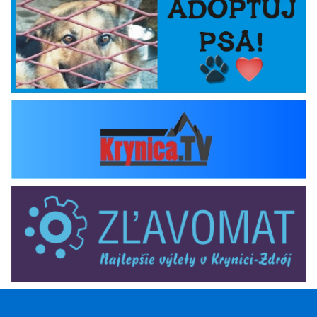
krynica_tv
zlavomat