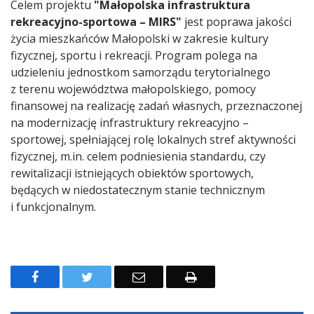
Celem projektu
"Małopolska infrastruktura
rekreacyjno-sportowa – MIRS"
jest poprawa jakości
życia mieszkańców Małopolski w zakresie kultury
fizycznej, sportu i rekreacji. Program polega na
udzieleniu jednostkom samorządu terytorialnego
z terenu województwa małopolskiego, pomocy
finansowej na realizację zadań własnych, przeznaczonej
na modernizację infrastruktury rekreacyjno –
sportowej, spełniającej rolę lokalnych stref aktywności
fizycznej, m.in. celem podniesienia standardu, czy
rewitalizacji istniejących obiektów sportowych,
będących w niedostatecznym stanie technicznym
i funkcjonalnym.
F
T
E
D
a
w
m
r