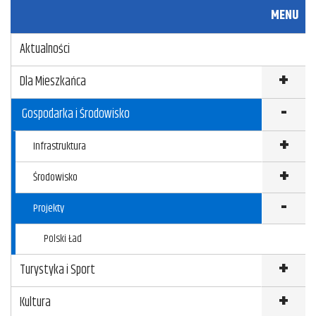
c
i
a
u
MENU
e
t
i
k
Aktualności
b
t
l
u
o
e
j
Dla Mieszkańca
o
r
Gospodarka i Środowisko
k
Infrastruktura
Środowisko
Projekty
Polski Ład
Turystyka i Sport
Kultura