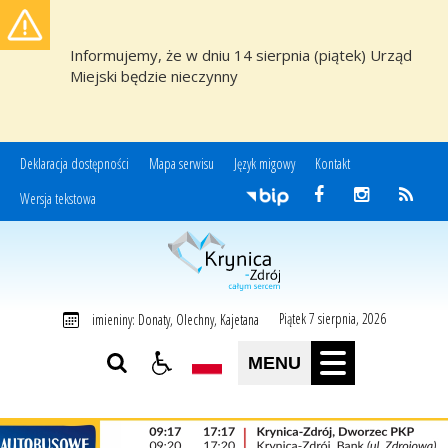
Informujemy, że w dniu 14 sierpnia (piątek) Urząd
Miejski będzie nieczynny
Deklaracja dostępności
Mapa serwisu
Język migowy
Kontakt
Wersja tekstowa
Miasto i Gmina Uzdrowiskowa Krynica-Zdrój
Piątek 7 sierpnia, 2026
imieniny: Donaty, Olechny, Kajetana
MENU