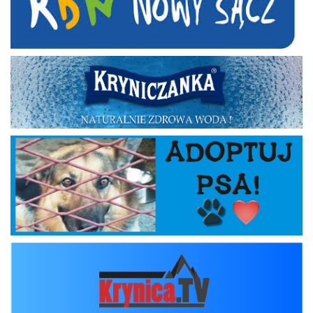
Kryniczanka
Adoptuj psa
krynica_tv