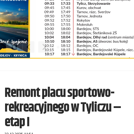
❚❚
Poprzedni Element
Następny Element
Remont placu sportowo-
rekreacyjnego w Tyliczu –
etap I
23.12.2025 11:51