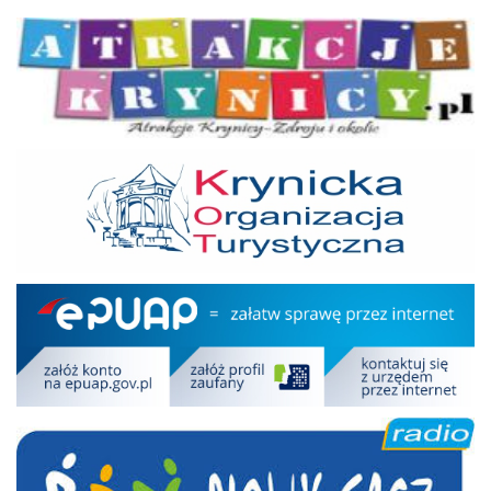
Atrakcje Krynicy
KOT
Epuap
RDN