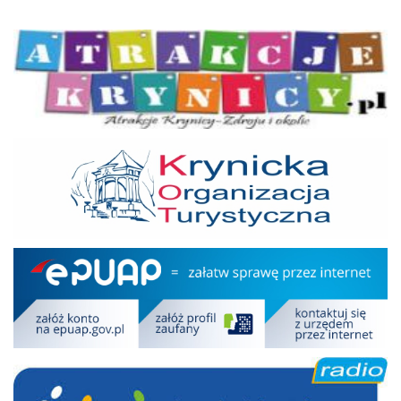
Atrakcje Krynicy
KOT
Epuap
RDN