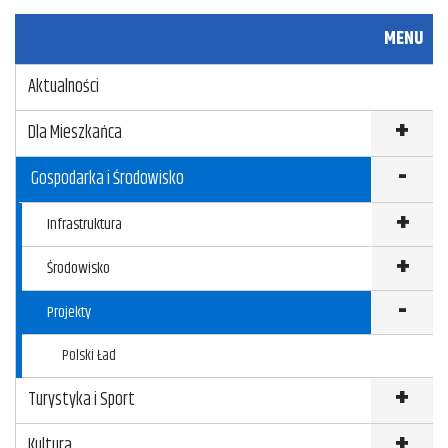
c
i
a
u
MENU
e
t
i
k
Aktualności
b
t
l
u
o
e
j
Dla Mieszkańca
o
r
Gospodarka i Środowisko
k
Infrastruktura
Środowisko
Projekty
Polski Ład
Turystyka i Sport
Kultura