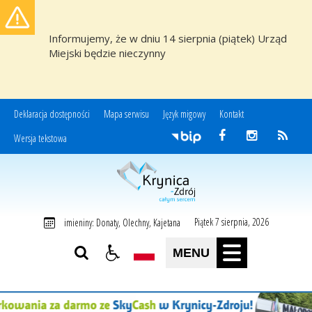
Informujemy, że w dniu 14 sierpnia (piątek) Urząd
Miejski będzie nieczynny
Deklaracja dostępności
Mapa serwisu
Język migowy
Kontakt
Wersja tekstowa
Miasto i Gmina Uzdrowiskowa Krynica-Zdrój
Piątek 7 sierpnia, 2026
imieniny: Donaty, Olechny, Kajetana
MENU