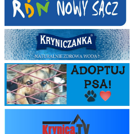
Kryniczanka
Adoptuj psa
krynica_tv