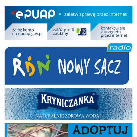
Epuap
RDN
Kryniczanka
Adoptuj psa