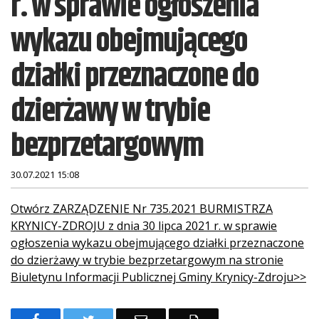
r. w sprawie ogłoszenia
wykazu obejmującego
działki przeznaczone do
dzierżawy w trybie
bezprzetargowym
30.07.2021 15:08
Treść
Otwórz ZARZĄDZENIE Nr 735.2021 BURMISTRZA
KRYNICY-ZDROJU z dnia 30 lipca 2021 r. w sprawie
ogłoszenia wykazu obejmującego działki przeznaczone
do dzierżawy w trybie bezprzetargowym na stronie
Biuletynu Informacji Publicznej Gminy Krynicy-Zdroju>>
F
T
E
D