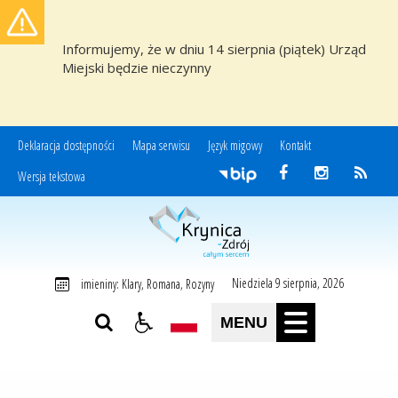
Informujemy, że w dniu 14 sierpnia (piątek) Urząd
Miejski będzie nieczynny
Deklaracja dostępności
Mapa serwisu
Język migowy
Kontakt
Wersja tekstowa
Miasto i Gmina Uzdrowiskowa Krynica-Zdrój
Niedziela 9 sierpnia, 2026
imieniny: Klary, Romana, Rozyny
MENU