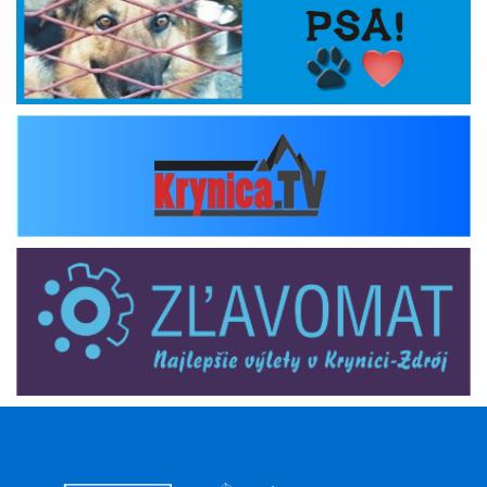
krynica_tv
zlavomat