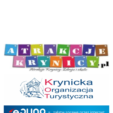
Atrakcje Krynicy
KOT
Epuap