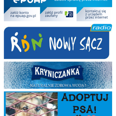
RDN
Kryniczanka
Adoptuj psa