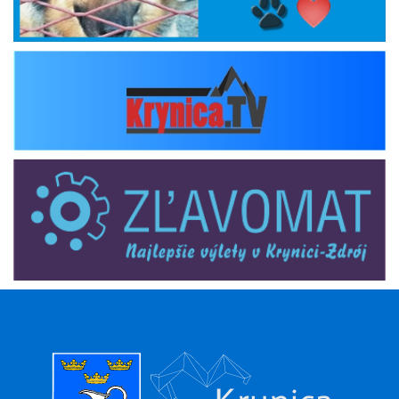
krynica_tv
zlavomat