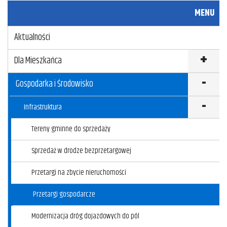
c
i
a
u
MENU
e
t
i
k
Aktualności
b
t
l
u
o
e
j
Dla Mieszkańca
o
r
Gospodarka i Środowisko
k
Infrastruktura
Tereny gminne do sprzedaży
Sprzedaż w drodze bezprzetargowej
Przetargi na zbycie nieruchomości
Przetargi gospodarcze
Modernizacja dróg dojazdowych do pól