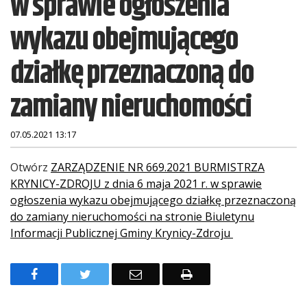
w sprawie ogłoszenia
wykazu obejmującego
działkę przeznaczoną do
zamiany nieruchomości
07.05.2021 13:17
Treść
Otwórz
ZARZĄDZENIE NR 669.2021 BURMISTRZA
KRYNICY-ZDROJU z dnia 6 maja 2021 r. w sprawie
ogłoszenia wykazu obejmującego działkę przeznaczoną
do zamiany nieruchomości na stronie Biuletynu
Informacji Publicznej Gminy Krynicy-Zdroju
F
T
E
D
a
w
m
r