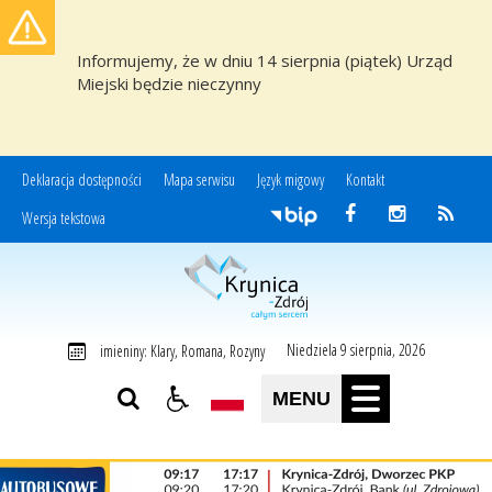
Informujemy, że w dniu 14 sierpnia (piątek) Urząd
Miejski będzie nieczynny
Deklaracja dostępności
Mapa serwisu
Język migowy
Kontakt
Wersja tekstowa
Miasto i Gmina Uzdrowiskowa Krynica-Zdrój
Niedziela 9 sierpnia, 2026
imieniny: Klary, Romana, Rozyny
MENU