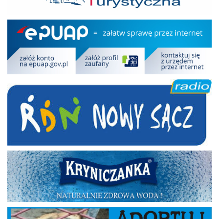
Epuap
RDN
Kryniczanka
Adoptuj psa