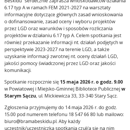
Beskidu” serdecznie zaprasza wnioskodawców działania
6.17 typ A w ramach FEM 2021-2027 na warsztaty
informacyjne dotyczące głównych zasad wnioskowania
o dofinansowanie, zasad oceny i wyboru projektów
przez LGD oraz warunków i sposobów rozliczania
projektów w działaniu 6.17 typ A. Celem spotkania jest
również przekazanie informacji nt. działań podjętych w
perspektywie 2023-2027 na terenie LGD, a także
uzyskanie informacji zwrotnej nt. oceny działań LGD,
jakości pomocy świadczonej przez LGD oraz jakości
komunikacji.
Spotkanie rozpocznie się
15 maja 2026 r. o godz. 9.00
w Powiatowej i Miejsko-Gminnej Bibliotece Publicznej
w
Starym Sączu
, ul. Mickiewicza 33, 33-340 Stary Sącz.
Zgłoszenia przyjmujemy do 14 maja 2026 r. do godz.
15.00 pod numerem telefonu 18 547 66 80 lub mailowo:
biuro@bramabeskidu.pl. Aby każdy
uczestnik/uczestniczka spotkania czuł/a się na nim