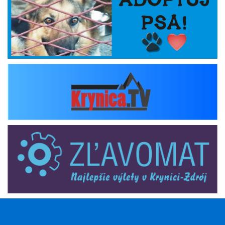
krynica_tv
zlavomat