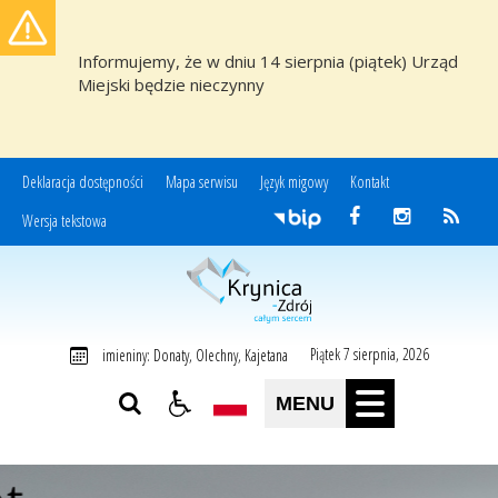
Informujemy, że w dniu 14 sierpnia (piątek) Urząd
Miejski będzie nieczynny
Deklaracja dostępności
Mapa serwisu
Język migowy
Kontakt
Wersja tekstowa
Miasto i Gmina Uzdrowiskowa Krynica-Zdrój
Piątek 7 sierpnia, 2026
imieniny: Donaty, Olechny, Kajetana
MENU