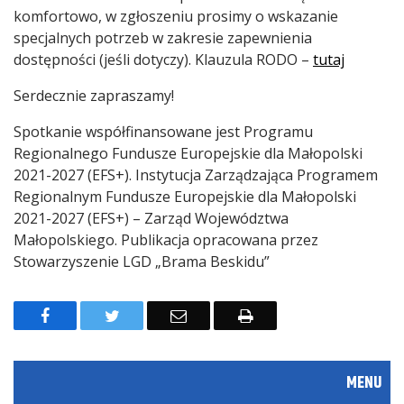
komfortowo, w zgłoszeniu prosimy o wskazanie
specjalnych potrzeb w zakresie zapewnienia
dostępności (jeśli dotyczy). Klauzula RODO –
tutaj
Serdecznie zapraszamy!
Spotkanie współfinansowane jest Programu
Regionalnego Fundusze Europejskie dla Małopolski
2021-2027 (EFS+). Instytucja Zarządzająca Programem
Regionalnym Fundusze Europejskie dla Małopolski
2021-2027 (EFS+) – Zarząd Województwa
Małopolskiego. Publikacja opracowana przez
Stowarzyszenie LGD „Brama Beskidu”
F
T
E
D
a
w
m
r
c
i
a
u
MENU
e
t
i
k