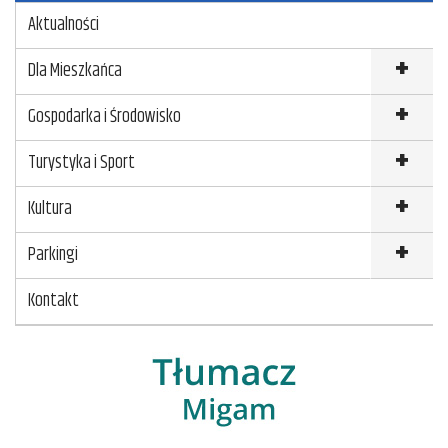
Aktualności
b
t
l
u
o
e
j
Dla Mieszkańca
o
r
Gospodarka i Środowisko
k
Turystyka i Sport
Kultura
Parkingi
Kontakt