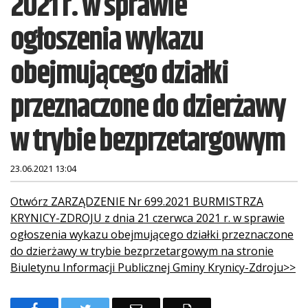
2021 r. w sprawie
ogłoszenia wykazu
obejmującego działki
przeznaczone do dzierżawy
w trybie bezprzetargowym
23.06.2021 13:04
Treść
Otwórz ZARZĄDZENIE Nr 699.2021 BURMISTRZA
KRYNICY-ZDROJU z dnia 21 czerwca 2021 r. w sprawie
ogłoszenia wykazu obejmującego działki przeznaczone
do dzierżawy w trybie bezprzetargowym na stronie
Biuletynu Informacji Publicznej Gminy Krynicy-Zdroju>>
F
T
E
D