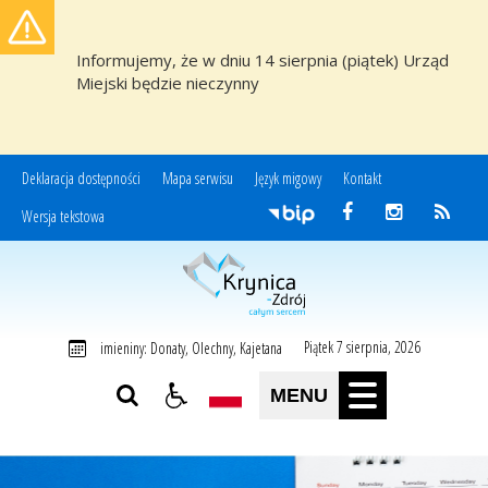
Informujemy, że w dniu 14 sierpnia (piątek) Urząd
Miejski będzie nieczynny
Deklaracja dostępności
Mapa serwisu
Język migowy
Kontakt
Wersja tekstowa
Miasto i Gmina Uzdrowiskowa Krynica-Zdrój
Piątek 7 sierpnia, 2026
imieniny: Donaty, Olechny, Kajetana
MENU