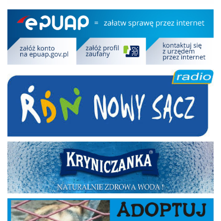
Epuap
RDN
Kryniczanka
Adoptuj psa