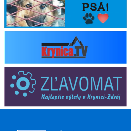
krynica_tv
zlavomat