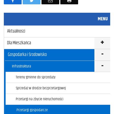
a
w
m
r
c
i
a
u
MENU
e
t
i
k
Aktualności
b
t
l
u
o
e
j
Dla Mieszkańca
o
r
Gospodarka i Środowisko
k
Infrastruktura
Tereny gminne do sprzedaży
Sprzedaż w drodze bezprzetargowej
Przetargi na zbycie nieruchomości
Przetargi gospodarcze