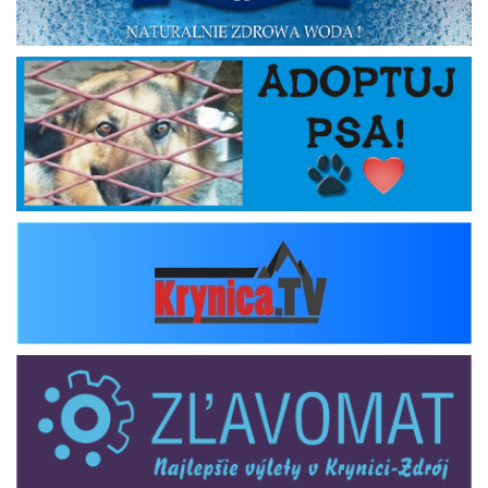
Adoptuj psa
krynica_tv
zlavomat