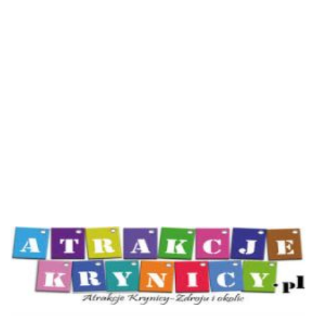
Atrakcje Krynicy
KOT