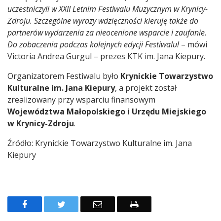
uczestniczyli w XXII Letnim Festiwalu Muzycznym w Krynicy-
Zdroju. Szczególne wyrazy wdzięczności kieruję także do
partnerów wydarzenia za nieocenione wsparcie i zaufanie.
Do zobaczenia podczas kolejnych edycji Festiwalu!
– mówi
Victoria Andrea Gurgul – prezes KTK im. Jana Kiepury.
Organizatorem Festiwalu było
Krynickie Towarzystwo
Kulturalne im. Jana Kiepury
, a projekt został
zrealizowany przy wsparciu finansowym
Województwa Małopolskiego i Urzędu Miejskiego
w Krynicy-Zdroju
.
Źródło: Krynickie Towarzystwo Kulturalne im. Jana
Kiepury
F
T
E
D
a
w
m
r