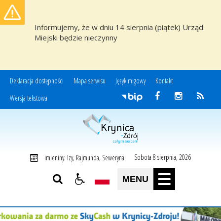
Informujemy, że w dniu 14 sierpnia (piątek) Urząd
Miejski będzie nieczynny
Deklaracja dostępności
Mapa serwisu
Język migowy
Kontakt
Wersja tekstowa
Miasto i Gmina Uzdrowiskowa Krynica-Zdrój
Sobota 8 sierpnia, 2026
imieniny: Izy, Rajmunda, Seweryna
MENU