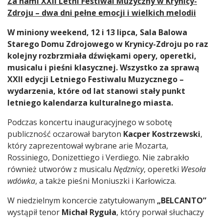
Treść
Za nami XXII Letni Festiwal Muzyczny w Krynicy-
Zdroju – dwa dni pełne emocji i wielkich melodii
W miniony weekend, 12 i 13 lipca, Sala Balowa
Starego Domu Zdrojowego w Krynicy-Zdroju po raz
kolejny rozbrzmiała dźwiękami opery, operetki,
musicalu i pieśni klasycznej. Wszystko za sprawą
XXII edycji Letniego Festiwalu Muzycznego –
wydarzenia, które od lat stanowi stały punkt
letniego kalendarza kulturalnego miasta.
Podczas koncertu inauguracyjnego w sobotę
publiczność oczarował baryton
Kacper Kostrzewski
,
który zaprezentował wybrane arie Mozarta,
Rossiniego, Donizettiego i Verdiego. Nie zabrakło
również utworów z musicalu
Nędznicy
, operetki
Wesoła
wdówka
, a także pieśni Moniuszki i Karłowicza.
W niedzielnym koncercie zatytułowanym
„BELCANTO”
wystąpił tenor
Michał Ryguła
, który porwał słuchaczy