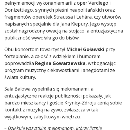
pełnym emocji wykonaniem arii z oper Verdiego i
Donizettiego, słynnych pieśni neapolitańskich oraz
fragmentów operetek Straussa i Lehára, czy utworów
napisanych specjalnie dla Jana Kiepury. Jego występ
został nagrodzony owacją na stojąco, a entuzjastyczna
publiczność wywołała go do bisów.
Obu koncertom towarzyszył
Michał Goławski
przy
fortepianie, a całość z wdziękiem i humorem
poprowadziła
Regina Gowarzewska
, wzbogacając
program muzyczny ciekawostkami i anegdotami ze
świata kultury.
Sala Balowa wypełniła się melomanami, a
entuzjastyczne reakcje publiczności pokazały, jak
bardzo mieszkańcy i goście Krynicy-Zdroju cenią sobie
kontakt z muzyką na żywo, zwłaszcza w tak
wyjątkowym, zabytkowym wnętrzu.
– Dziękuję wszystkim melomanom, którzy licznie